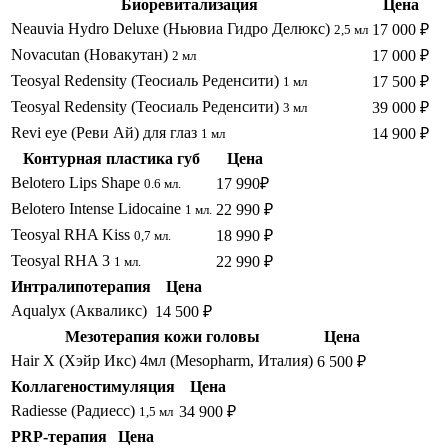
Биоревитализация
Цена
Neauvia Hydro Deluxe (Ньювиа Гидро Делюкс)
17 000 ₽
2,5 мл
Novacutan (Новакутан)
17 000 ₽
2 мл
Teosyal Redensity (Теосиаль Реденсити)
17 500 ₽
1 мл
Teosyal Redensity (Теосиаль Реденсити)
39 000 ₽
3 мл
Revi eye (Реви Ай) для глаз
14 900 ₽
1 мл
Контурная пластика губ
Цена
Belotero Lips Shape
17 990₽
0.6 мл.
Belotero Intense Lidocaine
22 990 ₽
1 мл.
Teosyal RHA Kiss
18 990 ₽
0,7 мл.
Teosyal RHA 3
22 990 ₽
1 мл.
Интралипотерапия
Цена
Aqualyx (Акваликс)
14 500 ₽
Мезотерапия кожи головы
Цена
Hair X (Хэйр Икс) 4мл (Mesopharm, Италия)
6 500 ₽
Коллагеностимуляция
Цена
Radiesse (Радиесс)
34 900 ₽
1,5 мл
PRP-терапия
Цена