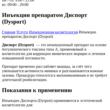
пн - сб:
9:00 - 21:00
вс:
09:00 - 20:00
Инъекции препаратом Диспорт
(Dysport)
Главная
Услуги
Инъекционная косметология
Инъекции
препаратом Диспорт (Dysport)
Диспорт (Dysport)
— это инъекционный препарат на основе
ботулинического токсина типа A, применяемый в
косметологии для коррекции мимических морщин и лечения
повышенной потливости.
Препарат временно расслабляет мышцы, за счёт чего
уменьшается активность мимики и разглаживаются кожные
заломы. Процедура относится к малоинвазивным и не требует
длительной реабилитации.
Показания к применению
Инъекции Диспорта
(Dysport)
применяются в эстетической
косметологии для: