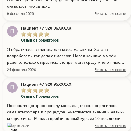
оказалось, что за зря
Массаж был супер приятным, максимально расслабило,
9 февраля 2026
Читать полностью
ощущение, что лицо сразу посвежело в разы
Косметолог оказалась максимально доброжелательной
Пациент +7 920 96XXXXX
П
девушкой и сразу расположила к себе
Обязательно приду снова, спасибо 🤍
Отзыв с Продокторов
Я обратилась в клинику для массажа спины​. Хотела
попробовать, как делают массаж​. Новая клиника в моём
районе, только открылись, это для меня сразу много плюсов:
стильный интерьер, все новое оборудование, персонал
24 февраля 2026
Читать полностью
старается на 1000000%. Ходила на массаж спины к Сергею.
Все понравилось. Особенно цены в честь открытия. 🙂
Пациент +7 920 95XXXXX
П
Купила сертификат на массаж​ для мамы, отдам её в
надежные руки.
Отзыв с Продокторов
Посещала центр по поводу массажа​, очень понравилось,
сама атмосфера и процедура. Чувствуются знания и навыки
специалиста. Решила пройти полный курс из 10 посещений,
уверена, результат продолжит меня радовать.
7 марта 2026
Читать полностью