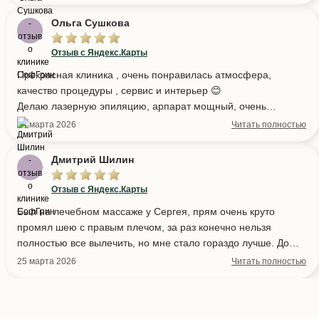
Ольга Сушкова
Отзыв с Яндекс.Карты
Прекрасная клиника , очень понравилась атмосфера,
качество процедуры , сервис и интерьер 😊
Делаю лазерную эпиляцию, арпарат мощный, очень
рекомендую!
24 марта 2026
Читать полностью
Дмитрий Шилин
Отзыв с Яндекс.Карты
Был на лечебном массаже у Сергея, прям очень круто
промял шею с правым плечом, за раз конечно нельзя
полностью все вылечить, но мне стало гораздо лучше. До
сеанса было очень больно шею наклонять в сторону, после
25 марта 2026
Читать полностью
уже почти с полной амплитудой делал наклоны головой.
Сразу же записался уже на следующие сеансы. А так же в
клинике очень все красиво и уютно сделано, это конечно не