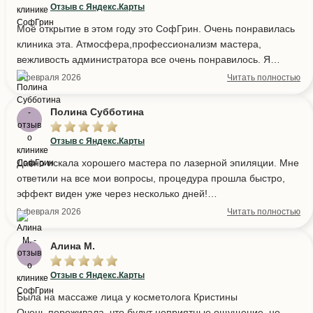
отличное впечатление – стильный дизайн, все очень удобно.
Отзыв с Яндекс.Карты
Для меня как дизайнера очень важно пространство, в
Моё открытие в этом году это СофГрин. Очень понравилась
котором я нахожусь во время процедур, связанных с
клиника эта. Атмосфера,профессионализм мастера,
внешностью. Надеюсь, что стану здесь постоянным
вежливость администратора все очень понравилось. Я
клиентом.)
хотела попробовать пилинг лица, но не знала какой мне
4 февраля 2026
Читать полностью
выбрать. Администратор посоветовала не переживать по
этому поводу, а спросить все у косметолога . Косметолог
Полина Субботина
Кристина объяснила мне какой именно пилинг мне
необходим. Кожа моя готова уже к весне, она сияет, хотя на
Отзыв с Яндекс.Карты
улице ещё сильные морозы. Всем рекомендую.
Давно искала хорошего мастера по лазерной эпиляции. Мне
ответили на все мои вопросы, процедура прошла быстро,
эффект виден уже через несколько дней!
Очень уютное место, обязательно вернусь и на лазер и на
8 февраля 2026
Читать полностью
другие процедуры!
Большое спасибо за ваш профессионализм!
Алина М.
Отзыв с Яндекс.Карты
Была на массаже лица у косметолога Кристины
Очень переживала, что будут неприятные ощущение, но