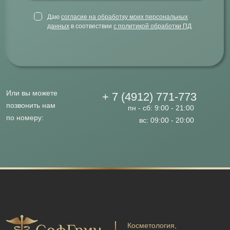
Даю
согласие на обработку моих персональных
данных
в соотвествии
с политикой обработки ПД
Или вы можете
+ 7 (4912) 771-773
позвонить нам
пн - сб: 9:00 - 21:00
по номеру:
вс: 09:00 - 20:00
Косметология,