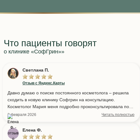
Что пациенты говорят
о клинике «СофГрин»»
Светлана П.
Отзыв с Яндекс.Карты
Давно думаю о поиске постоянного косметолога – решила
сходить в новую клинику Софгрин на консультацию.
Косметолог Мария меня подробно проконсультировала по
состоянию кожи лица, подобрали процедуру пилинга,
3 февраля 2026
Читать полностью
записалась на ближайшее время. Мне всегда интересно
работать с новыми для себя специалистами, сразу чувствую
Елена Ф.
внутреннее и внешнее обновление. Сама клиника оставила