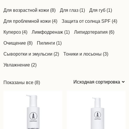
8
1
1
Для возрастной кожи
8
Для глаз
1
Для губ
1
товаров
товар
товар
4
4
Для проблемной кожи
4
Защита от солнца SPF
4
товара
товар
4
1
6
Купероз
4
Лимфодренаж
1
Липидотерапия
6
товара
товар
товаро
8
1
Очищение
8
Пилинги
1
товаров
товар
2
3
Сыворотки и эмульсии
2
Тоники и лосьоны
3
товара
товара
2
Увлажнение
2
товара
Показаны все (8)