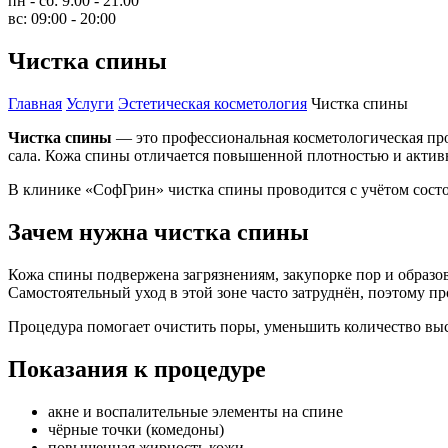
пн - сб:
9:00 - 21:00
вс:
09:00 - 20:00
Чистка спины
Главная
Услуги
Эстетическая косметология
Чистка спины
Чистка спины
— это профессиональная косметологическая про
сала. Кожа спины отличается повышенной плотностью и активно
В клинике «СофГрин» чистка спины проводится с учётом сост
Зачем нужна чистка спины
Кожа спины подвержена загрязнениям, закупорке пор и образ
Самостоятельный уход в этой зоне часто затруднён, поэтому 
Процедура помогает очистить поры, уменьшить количество вы
Показания к процедуре
акне и воспалительные элементы на спине
чёрные точки (комедоны)
повышенная жирность кожи