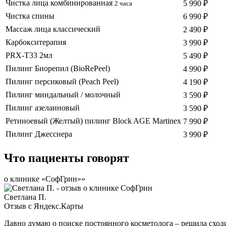
Чистка лица комбинированная
5 990 ₽
2 часа
Чистка спины
6 990 ₽
Массаж лица классический
2 490 ₽
Карбокситерапия
3 990 ₽
PRX-T33 2мл
5 490 ₽
Пилинг Биорепил (BioRePeel)
4 990 ₽
Пилинг персиковый (Peach Peel)
4 190 ₽
Пилинг миндальный / молочный
3 590 ₽
Пилинг азелаиновый
3 590 ₽
Ретиноевый (Желтый) пилинг Block AGE Martinex
7 990 ₽
Пилинг Джесснера
3 990 ₽
Что пациенты говорят
о клинике «СофГрин»»
Светлана П.
Отзыв с Яндекс.Карты
Давно думаю о поиске постоянного косметолога – решила схо